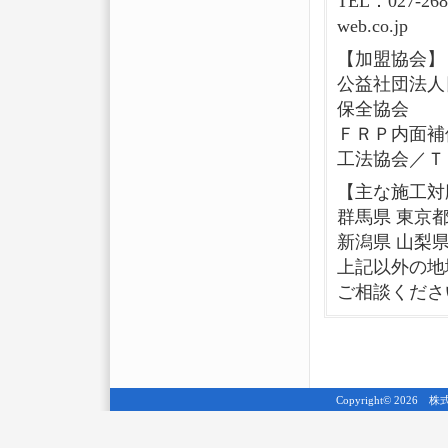
TEL：027-268
web.co.jp
【加盟協会】
公益社団法人
保全協会
ＦＲＰ内面補
工法協会／Ｔ
【主な施工対
群馬県 東京都
新潟県 山梨
上記以外の地
ご相談くださ
Copyright© 2026 株